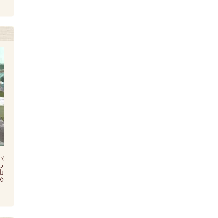
バ
っ
山
め