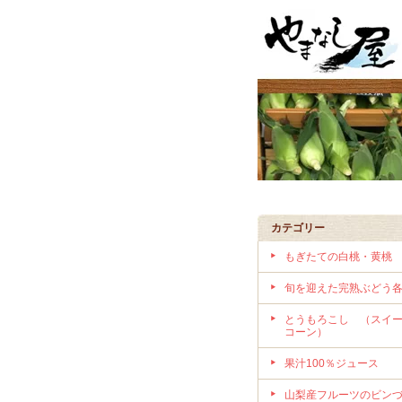
カテゴリー
もぎたての白桃・黄桃
旬を迎えた完熟ぶどう
とうもろこし （スイ
コーン）
果汁100％ジュース
山梨産フルーツのビン