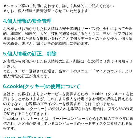
＃ショップ様のご利用にあわせて、詳しく具体的にご記入ください
＃なお、個人情報の販売は禁止させていただきます。
4.個人情報の安全管理
お客様よりお預かりした個人情報の安全管理はサービス提供会社によって合理
的、組織的、物理的、人的、技術的施策を講じるとともに、当ショップでは関
連法令に準じた適切な取扱いを行うことで個人データへの不正な侵入、個人情
報の紛失、改ざん、漏えい等の危険防止に努めます。
5.個人情報の訂正、削除
お客様からお預かりした個人情報の訂正・削除は下記の問合せ先よりお知らせ
下さい。
また、ユーザー登録された場合、当サイトのメニュー「マイアカウント」より
個人情報の訂正が出来ます。
6.cookie(クッキー)の使用について
当社は、お客様によりよいサービスを提供するため、cookie （クッキー）を使
用することがありますが、これにより個人を特定できる情報の収集を行えるも
のではなく、お客様のプライバシーを侵害することはございません。
また、cookie （クッキー）の受け入れを希望されない場合は、ブラウザの設定
で変更することができます。
※cookie （クッキー）とは、サーバーコンピュータからお客様のブラウザに送
信され、お客様が使用しているコンピュータのハードディスクに蓄積される情
報です。