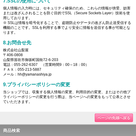
7.SSLの使用について
個人情報の入力時には、セキュリティ確保のため、これらの情報が傍受、妨害
または改ざんされることを防ぐ目的でSSL（Secure Sockets Layer）技術を使
用しております。
※ SSLは情報を暗号化することで、盗聴防止やデータの改ざん防止送受信する
機能のことです。SSLを利用する事でより安全に情報を送信する事が可能とな
ります。
8.お問合せ先
株式会社山梨屋
〒406-0808
山梨県笛吹市御坂町国衙72-6-203
電話：055-262-6307 （営業時間9：00～18：00）
ＦＡＸ：055-213-5887
メール：hh@yamanashiya.jp
9.プライバシーポリシーの変更
当ショップでは、収集する個人情報の変更、利用目的の変更、またはその他プ
ライバシーポリシーの変更を行う際は、当ページへの変更をもって公表とさせ
ていただきます。
ページの先頭へ戻る
商品検索