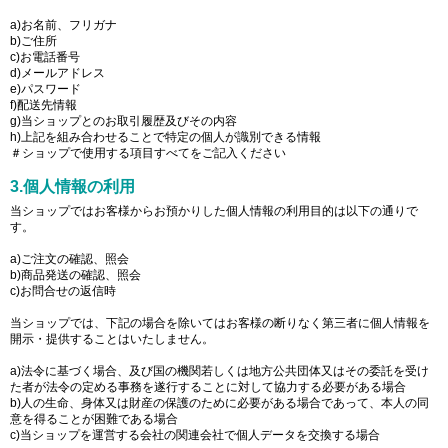
a)お名前、フリガナ
b)ご住所
c)お電話番号
d)メールアドレス
e)パスワード
f)配送先情報
g)当ショップとのお取引履歴及びその内容
h)上記を組み合わせることで特定の個人が識別できる情報
＃ショップで使用する項目すべてをご記入ください
3.個人情報の利用
当ショップではお客様からお預かりした個人情報の利用目的は以下の通りで
す。
a)ご注文の確認、照会
b)商品発送の確認、照会
c)お問合せの返信時
当ショップでは、下記の場合を除いてはお客様の断りなく第三者に個人情報を
開示・提供することはいたしません。
a)法令に基づく場合、及び国の機関若しくは地方公共団体又はその委託を受け
た者が法令の定める事務を遂行することに対して協力する必要がある場合
b)人の生命、身体又は財産の保護のために必要がある場合であって、本人の同
意を得ることが困難である場合
c)当ショップを運営する会社の関連会社で個人データを交換する場合