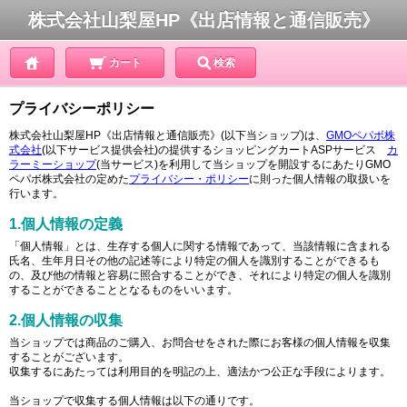
株式会社山梨屋HP《出店情報と通信販売》
カート
検索
プライバシーポリシー
株式会社山梨屋HP《出店情報と通信販売》(以下当ショップ)は、
GMOペパボ株
式会社
(以下サービス提供会社)の提供するショッピングカートASPサービス
カ
ラーミーショップ
(当サービス)を利用して当ショップを開設するにあたりGMO
ペパボ株式会社の定めた
プライバシー・ポリシー
に則った個人情報の取扱いを
行います。
1.個人情報の定義
「個人情報」とは、生存する個人に関する情報であって、当該情報に含まれる
氏名、生年月日その他の記述等により特定の個人を識別することができるも
の、及び他の情報と容易に照合することができ、それにより特定の個人を識別
することができることとなるものをいいます。
2.個人情報の収集
当ショップでは商品のご購入、お問合せをされた際にお客様の個人情報を収集
することがございます。
収集するにあたっては利用目的を明記の上、適法かつ公正な手段によります。
当ショップで収集する個人情報は以下の通りです。